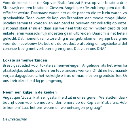
Voor de komst naar de Kop van Brabafant zat Bresc op vier locaties: drie 
Sleeuwijk en een locatie in Giessen. Angelique : "Je zult begrijpen dat dit
efficiënt werkte. Daarnaast waren het oude panden die te klein waren v
groeiambitie. Toen kwam de Kop van Brabafant: een mooie mogelijkhei
locaties samen te voegen, en een pand te bouwen dat volledig op onze 
Dat pand staat er nu en daar zijn we heel trots op. Wij wisten destijds o
enkele jaren waarschijnlijk moesten gaan uitbreiden. Daarom is het hele
gekocht. Dat moment van uitbreiding is aangebroken en wij zijn bezig m
voor de nieuwbouw. Dit betreft de productie afdeling en logistieke afdel
continue bezig met verbetering en groei. Dat zit in ons DNA."
Lokale samenwerkingen
Bresc gaat altijd voor lokale samenwerkingen. Angelique: als het even ka
plaatselijke, lokale partners en leveranciers werken. Of dit nu het maande
verjaardagsgebak is, het wekelijkse fruit of machines en grondstoffen. Oo
ons, betrokkenheid bij je omgeving.
Neem een kijkje in de keuken
Angelique "Zoals ik al zei: gastvrijheid zit in onze genen. We stellen da
bedrijf open voor de mede-ondernemers op de Kop van Brabafant. Heb 
te komen? Laat het ons weten en we ontvangen je graag!"
De Brescuisine