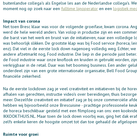
buitenlandse collega's als Engelse les aan de Nederlandse collega's. We 
moment nog op zoek naar een
fulltime lijnoperator
en een
logistiek me
Impact van corona
Net toen Bresc klaar was voor de volgende groeifase, kwam corona. Ang
werd de hele wereld anders. Van volop in productie zijn en een commer
die barst van het werk en bruist van de initiatieven, naar een volledige 
was behoorlijk slikken. De grootste klap was bij Food service (horeca, leis
enz). Dat viel in de eerste lock down nagenoeg volledig weg. Echter, w
andere afzetmarkt nog, Food industrie. Die liep in die periode juist beter
de Food industrie waar onze knoflook en kruiden in gebruikt worden, zijn
verkrijgbaar in de retail. Daar was het booming business. Een ander geluk 
onderdeel zijn van een grote internationale organisatie, Bell Food Group
financiële zekerheid.
Na de eerste lockdown zag je veel creativiteit en initiatieven bij de ho
afhalen van gerechten, instructie video's over bereidingen, thuis bezorge
meer. Diezelfde creativiteit en initiatief zag je bij onze commerciële afd
hebben wij bijvoorbeeld onze Brescuisine - prachtige professionele keuk
de horeca beschikbaar gesteld met een filmploeg van ons: een kookvid
IKKOOKTHUIS.NL. Maar toen de lock down voorbij was, ging het dak era
zelfs enkele keren de hoogste omzet tot dan toe gehaald de afgelopen 
Ruimte voor groei