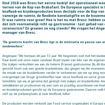
Eind 2018 was Bresc het eerste bedrijf dat operationeel wa
terrein van de Kop van Brabafant. De Europese specialist in
knoflook-en kruidenproducten koos destijds voor de Kop va
vanwege de ruimte, de flexibele kaveluitgifte en de bouwmo
Er was ruimte voor groei! Hoe is het nu met Bresc: hebben ze 
dat zich voornamelijk richt op gastronomie - last gehad van
coronacrisis? En groeien ze nog steeds? We vragen het Ange
manager van Bresc.
"De grootste kracht van Bresc ligt in de motivatie en passie van o
medewerkers"
Angelique: "We bestaan dit jaar 31 jaar. We begonnen ooit met het kweke
Daar komt ook onze naam vandaan: Brunt (naam van één van de eigenare
Die slakjes verkochten we aan de betere (Franse) gastronomie. Bij dit kl
gerecht hoort ook een goede kruidenboter, dus gingen wij die eveneens
de smaak van de kruidenboter verder te verbeteren zijn we op enig m
overgestapt van droge grondstoffen naar verse knoflook en verse groen
Inmiddels zijn wij al geruime tijd gestopt met slakjes en kruidenboter. A
ontwikkelen en produceren wij een ruim en prachtig assortiment van koe
en kruidenproducten gericht op de Europese gastronomie. Daarom ruikt 
zelf op de parkeerplaats al naar knoflook, haha!
De producten worden verkocht aan Food service organisaties in Europa 