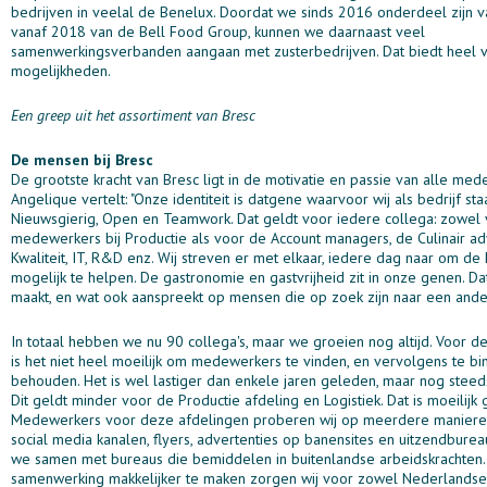
bedrijven in veelal de Benelux. Doordat we sinds 2016 onderdeel zijn v
vanaf 2018 van de Bell Food Group, kunnen we daarnaast veel
samenwerkingsverbanden aangaan met zusterbedrijven. Dat biedt heel 
mogelijkheden.
Een greep uit het assortiment van Bresc
De mensen bij Bresc
De grootste kracht van Bresc ligt in de motivatie en passie van alle med
Angelique vertelt: "Onze identiteit is datgene waarvoor wij als bedrijf staa
Nieuwsgierig, Open en Teamwork. Dat geldt voor iedere collega: zowel
medewerkers bij Productie als voor de Account managers, de Culinair advs
Kwaliteit, IT, R&D enz. Wij streven er met elkaar, iedere dag naar om de 
mogelijk te helpen. De gastronomie en gastvrijheid zit in onze genen. Dat
maakt, en wat ook aanspreekt op mensen die op zoek zijn naar een ande
In totaal hebben we nu 90 collega's, maar we groeien nog altijd. Voor d
is het niet heel moeilijk om medewerkers te vinden, en vervolgens te bi
behouden. Het is wel lastiger dan enkele jaren geleden, maar nog stee
Dit geldt minder voor de Productie afdeling en Logistiek. Dat is moeilijk
Medewerkers voor deze afdelingen proberen wij op meerdere manieren
social media kanalen, flyers, advertenties op banensites en uitzendbure
we samen met bureaus die bemiddelen in buitenlandse arbeidskrachten
samenwerking makkelijker te maken zorgen wij voor zowel Nederlandse