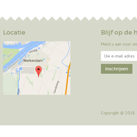
Locatie
Blijf op de
Meld u aan voor on
Copyright
© 2018