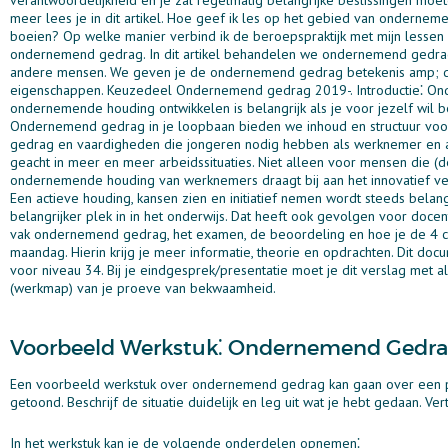
verantwoordelijkheid en je zal regelmatig belangrijke beslissingen mo
meer lees je in dit artikel. Hoe geef ik les op het gebied van onderneme
boeien? Op welke manier verbind ik de beroepspraktijk met mijn lesse
ondernemend gedrag. In dit artikel behandelen we ondernemend gedr
andere mensen. We geven je de ondernemend gedrag betekenis amp; def
eigenschappen. Keuzedeel Ondernemend gedrag 2019-. Introductie⁚ Onde
ondernemende houding ontwikkelen is belangrijk als je voor jezelf wil
Ondernemend gedrag in je loopbaan bieden we inhoud en structuur voor
gedrag en vaardigheden die jongeren nodig hebben als werknemer en a
geacht in meer en meer arbeidssituaties. Niet alleen voor mensen die (d
ondernemende houding van werknemers draagt bij aan het innovatief v
Een actieve houding, kansen zien en initiatief nemen wordt steeds be
belangrijker plek in in het onderwijs. Dat heeft ook gevolgen voor docen
vak ondernemend gedrag, het examen, de beoordeling en hoe je de 4 chal
maandag. Hierin krijg je meer informatie, theorie en opdrachten. Dit
voor niveau 34. Bij je eindgesprek/presentatie moet je dit verslag met a
(werkmap) van je proeve van bekwaamheid.
Voorbeeld Werkstuk⁚ Ondernemend Gedr
Een voorbeeld werkstuk over ondernemend gedrag kan gaan over een pro
getoond. Beschrijf de situatie duidelijk en leg uit wat je hebt gedaan. Ve
In het werkstuk kan je de volgende onderdelen opnemen⁚