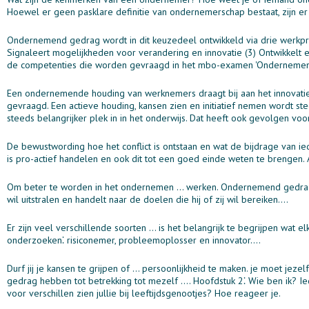
Hoewel er geen pasklare definitie van ondernemerschap bestaat, zijn
Ondernemend gedrag wordt in dit keuzedeel ontwikkeld via drie werkpro
Signaleert mogelijkheden voor verandering en innovatie (3) Ontwikkel
de competenties die worden gevraagd in het mbo-examen 'Ondernemen
Een ondernemende houding van werknemers draagt bij aan het innovati
gevraagd. Een actieve houding, kansen zien en initiatief nemen wordt
steeds belangrijker plek in in het onderwijs. Dat heeft ook gevolgen v
De bewustwording hoe het conflict is ontstaan en wat de bijdrage van
is pro-actief handelen en ook dit tot een goed einde weten te brengen. 
Om beter te worden in het ondernemen ... werken. Ondernemend gedrag i
wil uitstralen en handelt naar de doelen die hij of zij wil bereiken....
Er zijn veel verschillende soorten ... is het belangrijk te begrijpen wa
onderzoeken⁚ risiconemer, probleemoplosser en innovator....
Durf jij je kansen te grijpen of ... persoonlijkheid te maken. je moet j
gedrag hebben tot betrekking tot mezelf .... Hoofdstuk 2⁚ Wie ben ik? Ied
voor verschillen zien jullie bij leeftijdsgenootjes? Hoe reageer je.