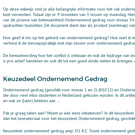
Op deze wikiwijs vind je alle belangrijke informatie voor het vak onder
kunt verwerken. Totaal zijn er 9 lesweken van 3 lessen op maandag. Hier
van de proeve van bekwaamheid Ondernemend gedrag voor niveau 34. Bij
opdrachten toelichten. Dit document dient dan als product (werkmap) v
Hoe geef ik les op het gebied van ondernemend gedrag? Hoe start ik mij
verbind ik de beroepspraktijk met mijn lessen over ondernemend gedr
De bewustwording hoe het conflict is ontstaan en wat de bijdrage van
is pro-actief handelen en ook dit tot een goed einde weten te brengen. 
Keuzedeel Ondernemend Gedrag
Ondernemend gedrag (geschikt voor niveau 1 en 2) (K0211) en Ondernem
die door veel mbo-studenten in Nederland gekozen worden. In dit artikel
en wat ze (later) hebben aan ...
Pak je graag taken aan? Neem je wel eens initiatieven? In dit keuzede
dan het lesmateriaal voor het keuzedeel Ondernemend gedrag, geschikt
Keuzedeel ondernemend gedrag amp; D1-K1⁚ Toont ondernemend gedra