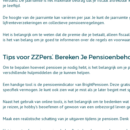
verband. De jaarruimte is het maximale bedrag dat je fiscaal aftrekbaar
je leeftijd.
De hoogte van de jaarruimte kan variëren per jaar. Je kunt de jaarruimt
lijfrenteverzekeringen en collectieve pensioenregelingen.
Het is belangrijk om te weten dat de premie die je betaalt, alleen fisca
is het van belang om je goed te informeren over de regels en voorwaar
Tips voor ZZPers⁚ Bereken Je Pensioenbeh
Om te bepalen hoeveel pensioen je nodig hebt, is het belangrijk om je pe
verschillende hulpmiddelen die je kunnen helpen.
Een handige tool is de pensioenindicator van BrightPensioen. Deze grat
specifiek vermogen. Je kunt ook zien wat je mist als je later begint met s
Naast het gebruik van online tools, is het belangrijk om te bedenken wat je
je reizen, je hobby's beoefenen of gewoon van een onbezorgd leven g
Maak een realistische schatting van je uitgaven tijdens je pensioen. Denk