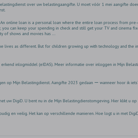
elastingdienst over uw belastingaangifte. U moet vóór 1 mei aangifte doen
st.
An online loan is a personal loan where the entire loan process from pre-q
y, you can keep your spending in check and still get your TV and cinema fix
ty of shows and movies has ...
e lives as different. But for children growing up with technology and the int
erkend inlogmiddel (eIDAS). Meer informatie over inloggen in Mijn Belastin
en op Mijn Belastingdienst. Aangifte 2023 gedaan ー wanneer hoor ik iets? 
 met uw DigiD. U bent nu in de Mijn Belastingdienstomgeving. Hier klikt u 
oudig en veilig. Het kan op verschillende manieren. Hoe logt u in met Dig