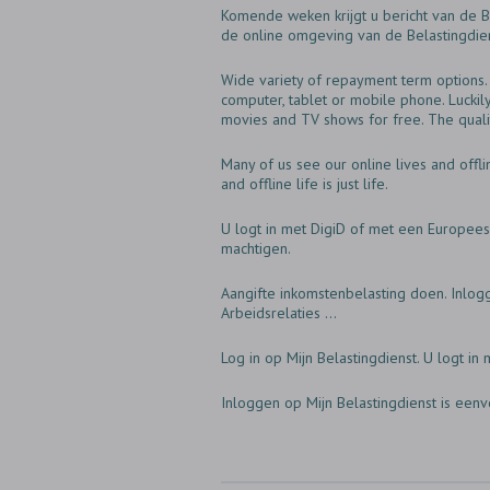
Komende weken krijgt u bericht van de B
de online omgeving van de Belastingdien
Wide variety of repayment term options. 
computer, tablet or mobile phone. Luckil
movies and TV shows for free. The quali
Many of us see our online lives and offlin
and offline life is just life.
U logt in met DigiD of met een Europees 
machtigen.
Aangifte inkomstenbelasting doen. Inlogg
Arbeidsrelaties ...
Log in op Mijn Belastingdienst. U logt in
Inloggen op Mijn Belastingdienst is eenv