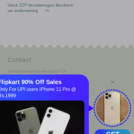
Univé ZZP Verzekeringen: Bescherm
uw onderneming
>>
Contact
Geïnteresseerd in een kavel? Of
wilt u meer weten over Kop van
Brabant?
Maak nu een afspraak