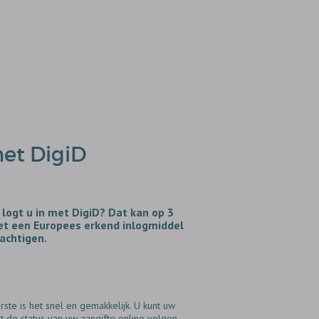
met DigiD
 logt u in met DigiD? Dat kan op 3
met een Europees erkend inlogmiddel
machtigen.
ste is het snel en gemakkelijk. U kunt uw
 de status van uw aangifte online volgen.