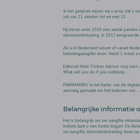
In het gesprek wijzen wij u erop dat u m
zal van 21 oktober tot en met 13 ...
Hij bezat sinds 2010 een aantal panden 
inkomstenbelasting. In 2017 emigreerde 
Als u in Nederland woont of vanuit Neder
belastingaangifte doen. Vanaf 1 maart a.s
Editorial Note⁚ Forbes Advisor may earn a
What will you do if you suddenly ...
PARAMARIBO In het kader van de digitalis
aanvang gemaakt om het indienen van ...
Belangrijke informatie 
Het is belangrijk om uw aangifte inkomste
indient, kunt u een boete krijgen. De Bela
uw aangifte inkomstenbelasting doen op 