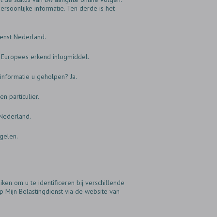
rsoonlijke informatie. Ten derde is het
ienst Nederland.
en Europees erkend inlogmiddel.
 informatie u geholpen? Ja.
n particulier.
 Nederland.
egelen.
uiken om u te identificeren bij verschillende
p Mijn Belastingdienst via de website van