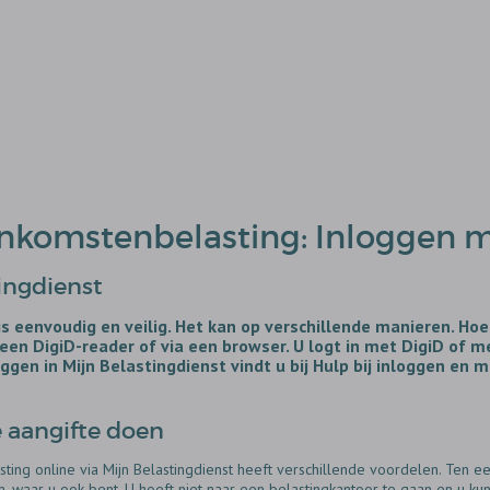
Inkomstenbelasting: Inloggen 
ingdienst
is eenvoudig en veilig. Het kan op verschillende manieren. Hoe
een DigiD-reader of via een browser. U logt in met DigiD of 
ggen in Mijn Belastingdienst vindt u bij Hulp bij inloggen en 
e aangifte doen
ing online via Mijn Belastingdienst heeft verschillende voordelen. Ten eer
waar u ook bent. U hoeft niet naar een belastingkantoor te gaan en u kunt