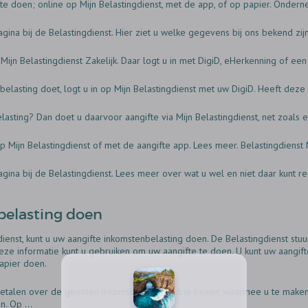
te doen; online op Mijn Belastingdienst, met de app, of op papier. Onder
agina bij de Belastingdienst. Hier ziet u welke gegevens bij ons bekend zij
 Mijn Belastingdienst Zakelijk. Daar logt u in met DigiD, eHerkenning of e
elasting doet, logt u in op Mijn Belastingdienst met uw DigiD. Heeft deze
ting? Dan doet u daarvoor aangifte via Mijn Belastingdienst, net zoals ee
p Mijn Belastingdienst of met de aangifte app. Lees meer. Belastingdienst
agina bij de Belastingdienst. Lees meer over wat u wel en niet daar kunt r
belasting doen
ienst, kunt u uw aangifte inkomstenbelasting doen. De Belastingdienst stuur
ze informatie kunt u gebruiken om uw aangifte te doen. U kunt uw aangifte 
apier doen.
talen over de genoten inkomsten. Er zijn drie boxen waarmee u te maken kun
. Op ...