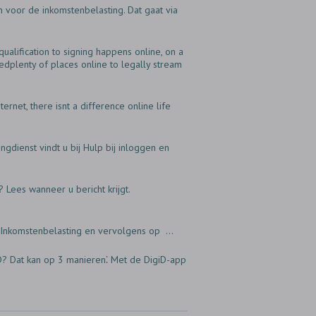
 voor de inkomstenbelasting. Dat gaat via
ualification to signing happens online, on a
edplenty of places online to legally stream
ernet, there isnt a difference online life
gdienst vindt u bij Hulp bij inloggen en
Lees wanneer u bericht krijgt.
op Inkomstenbelasting en vervolgens op ...
iD? Dat kan op 3 manieren⁚ Met de DigiD-app