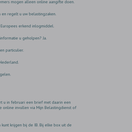
nemers mogen alleen online aangifte doen.
n en regelt u uw belastingzaken.
en Europees erkend inlogmiddel.
 informatie u geholpen? Ja.
n particulier.
 Nederland.
egelen.
t u in februari een brief met daarin een
online invullen via Mijn Belastingdienst of
t krijgen bij de IB. Bij elke box uit de