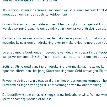
Stel dat je wat geld als opname prive ...
Als je voor het eerst personeel aanneemt vanuit je eenmanszaak‚ komt daar
moet doen om aan de regels te voldoen die ...
Privéonttrekkingen zijn middelen die uit het bedrijf worden gehaald om 
wordt vaak privé opname genoemd. Het zijn ook privé onttrekkingen als 
De beste manier om je winst over te maken naar privé is door het volle
maandelijks naar een privérekening over te maken. Heb je nog geen voo
Overleg met je boekhouder hoeveel je van deze winst apart moet legge
aan privé-opnamen. Ik schrijf in principe‚ maar beter is het om niet alles
Settings. Als je geld vanuit je privérekening overmaakt naar je zakelijke
opname‚ alleen dan kies je bij Soort boeking voor Geld ontvangen. Bij oms
Privéonttrekkingen zijn uitgaven die u uit het ondernemingsvermogen he
Privéonttrekkingen verlagen dus het vermogen van uw onderneming.
De bedrijfswinst die u maakt‚ is nog niet uw belastbare winst. Van uw wins
(privéopnamen)‚ wordt niet belast.