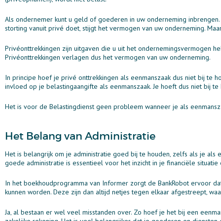
Als ondernemer kunt u geld of goederen in uw onderneming inbrengen. 
storting vanuit privé doet‚ stijgt het vermogen van uw onderneming. Ma
Privéonttrekkingen zijn uitgaven die u uit het ondernemingsvermogen he
Privéonttrekkingen verlagen dus het vermogen van uw onderneming.
In principe hoef je privé onttrekkingen als eenmanszaak dus niet bij te 
invloed op je belastingaangifte als eenmanszaak. Je hoeft dus niet bij te
Het is voor de Belastingdienst geen probleem wanneer je als eenmansza
Het Belang van Administratie
Het is belangrijk om je administratie goed bij te houden‚ zelfs als je 
goede administratie is essentieel voor het inzicht in je financiële situ
In het boekhoudprogramma van Informer zorgt de BankRobot ervoor dat
kunnen worden. Deze zijn dan altijd netjes tegen elkaar afgestreept‚ waa
Ja‚ al bestaan er wel veel misstanden over. Zo hoef je het bij een eenma
zakelijke rekening. Het is veel belangrijker dat je goederen en diensten d