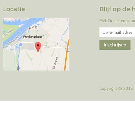
Locatie
Blijf op de
Meld u aan voor on
Copyright
© 2018