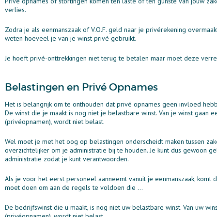
Privé opnames of stortingen komen ten laste of ten gunste van jouw zake
verlies.
Zodra je als eenmanszaak of V.O.F. geld naar je privérekening overmaakt 
weten hoeveel je van je winst privé gebruikt.
Je hoeft privé-onttrekkingen niet terug te betalen maar moet deze verr
Belastingen en Privé Opnames
Het is belangrijk om te onthouden dat privé opnames geen invloed hebb
De winst die je maakt is nog niet je belastbare winst. Van je winst gaan ee
(privéopnamen)‚ wordt niet belast.
Wel moet je met het oog op belastingen onderscheidt maken tussen zakeli
overzichtelijker om je administratie bij te houden. Je kunt dus gewoon g
administratie zodat je kunt verantwoorden.
Als je voor het eerst personeel aanneemt vanuit je eenmanszaak‚ komt daar
moet doen om aan de regels te voldoen die ...
De bedrijfswinst die u maakt‚ is nog niet uw belastbare winst. Van uw wins
(privéopnamen)‚ wordt niet belast.