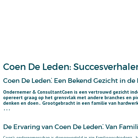
Coen De Leden: Succesverhale
Coen De Leden⁚ Een Bekend Gezicht in de 
Ondernemer
& Consultant
Coen
is een vertrouwd gezicht in
d
opereert graag op het grensvlak met andere branches en pi
denken en doen․ Grootgebracht in een familie van hardwer
․․․
De Ervaring van Coen De Leden⁚ Van Familie
Coen's ondernemerschap is diepgeworteld in zijn familiegeschiedenis․ 