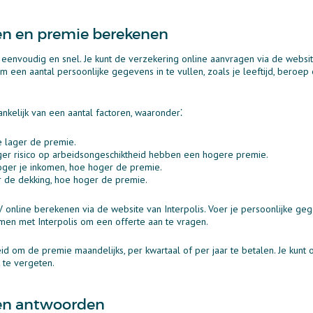
en en premie berekenen
eenvoudig en snel. Je kunt de verzekering online aanvragen via de website
een aantal persoonlijke gegevens in te vullen, zoals je leeftijd, beroe
nkelijk van een aantal factoren, waaronder⁚
oe lager de premie.
er risico op arbeidsongeschiktheid hebben een hogere premie.
oger je inkomen, hoe hoger de premie.
r de dekking, hoe hoger de premie.
 online berekenen via de website van Interpolis. Voer je persoonlijke ge
emen met Interpolis om een offerte aan te vragen.
id om de premie maandelijks, per kwartaal of per jaar te betalen. Je kunt 
 te vergeten.
 en antwoorden