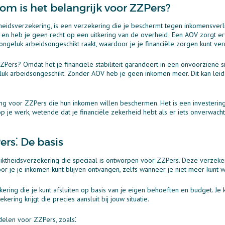
m is het belangrijk voor ZZPers?
eidsverzekering, is een verzekering die je beschermt tegen inkomensverli
n en heb je geen recht op een uitkering van de overheid; Een AOV zorgt er
ongeluk arbeidsongeschikt raakt, waardoor je je financiële zorgen kunt ve
ers? Omdat het je financiële stabiliteit garandeert in een onvoorziene situ
 arbeidsongeschikt. Zonder AOV heb je geen inkomen meer. Dit kan leiden
ng voor ZZPers die hun inkomen willen beschermen. Het is een investering
 je werk, wetende dat je financiële zekerheid hebt als er iets onverwacht
ers⁚ De basis
iktheidsverzekering die speciaal is ontworpen voor ZZPers. Deze verzekeri
or je je inkomen kunt blijven ontvangen, zelfs wanneer je niet meer kunt 
kering die je kunt afsluiten op basis van je eigen behoeften en budget. J
ering krijgt die precies aansluit bij jouw situatie.
delen voor ZZPers, zoals⁚