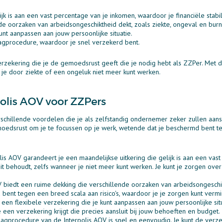
ijk is aan een vast percentage van je inkomen, waardoor je financiële stabil
de oorzaken van arbeidsongeschiktheid dekt, zoals ziekte, ongeval en burn
unt aanpassen aan jouw persoonlijke situatie.
gprocedure, waardoor je snel verzekerd bent.
rzekering die je de gemoedsrust geeft die je nodig hebt als ZZPer. Met d
 je door ziekte of een ongeluk niet meer kunt werken.
polis AOV voor ZZPers
schillende voordelen die je als zelfstandig ondernemer zeker zullen aan
oedsrust om je te focussen op je werk, wetende dat je beschermd bent te
is AOV garandeert je een maandelijkse uitkering die gelijk is aan een vast
iteit behoudt, zelfs wanneer je niet meer kunt werken. Je kunt je zorgen ov
 biedt een ruime dekking die verschillende oorzaken van arbeidsongeschik
d bent tegen een breed scala aan risico's, waardoor je je zorgen kunt verm
 een flexibele verzekering die je kunt aanpassen aan jouw persoonlijke sit
e een verzekering krijgt die precies aansluit bij jouw behoeften en budget.
gprocedure van de Interpolis AOV is snel en eenvoudig. Je kunt de verze