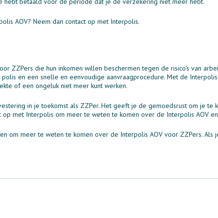
je hebt betaald voor de periode dat je de verzekering niet meer hebt.
polis AOV? Neem dan contact op met Interpolis.
oor ZZPers die hun inkomen willen beschermen tegen de risico's van arbei
 polis en een snelle en eenvoudige aanvraagprocedure. Met de Interpolis 
iekte of een ongeluk niet meer kunt werken.
vestering in je toekomst als ZZPer. Het geeft je de gemoedsrust om je te 
t op met Interpolis om meer te weten te komen over de Interpolis AOV en
en om meer te weten te komen over de Interpolis AOV voor ZZPers. Als je