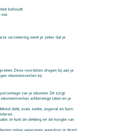
iteit behoudt.
-out.
eze verzekering weet je zeker dat je
spreken. Deze voordelen dragen bij aan je
gen inkomensverlies bij
 percentage van je inkomen. Dit zorgt
er inkomensverlies achterwege laten en je
theid dekt, zoals ziekte, ongeval en burn-
inderen.
uatie. Je kunt de dekking en de hoogte van
kering online aanvragen, waardoor je direct