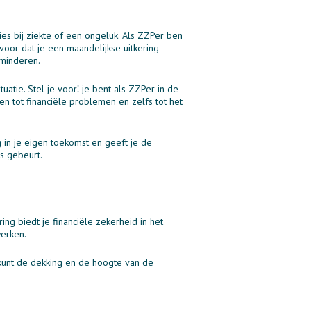
es bij ziekte of een ongeluk. Als ZZPer ben
voor dat je een maandelijkse uitkering
rminderen.
atie. Stel je voor⁚ je bent als ZZPer in de
 tot financiële problemen en zelfs tot het
 in je eigen toekomst en geeft je de
s gebeurt.
ng biedt je financiële zekerheid in het
werken.
e kunt de dekking en de hoogte van de