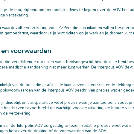
dt je de mogelijkheid om persoonlijk advies te krijgen over de AOV. Een ad
n de verzekering.
n waardevolle verzekering voor ZZPers die hun inkomen willen bescherm
en gemoedsrust, waardoor je je kunt richten op je werk en je dromen kunt 
g en voorwaarden
ng die verschillende oorzaken van arbeidsongeschiktheid dekt. Je bent b
ndere medische aandoening niet meer kunt werken. De Interpolis AOV dekt z
kelijk van de polis die je afsluit. Je kunt kiezen uit verschillende dekkinge
 polisvoorwaarden van de Interpolis AOV beschrijven precies wat er gedek
n duidelijk en transparant. Je weet precies waar je aan toe bent, zodat j
 beschrijven bijvoorbeeld de wachttijd voor de uitkering, de hoogte van d
n de verzekering.
n van de Interpolis AOV zorgvuldig te lezen, zodat je precies weet wat er
vragen hebt over de dekking of de voorwaarden van de AOV.