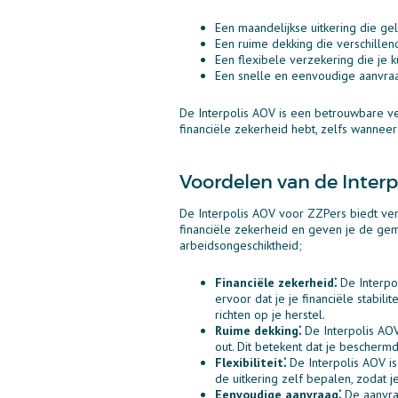
Een maandelijkse uitkering die gel
Een ruime dekking die verschillen
Een flexibele verzekering die je k
Een snelle en eenvoudige aanvraa
De Interpolis AOV is een betrouwbare ve
financiële zekerheid hebt, zelfs wanneer
Voordelen van de Inter
De Interpolis AOV voor ZZPers biedt ver
financiële zekerheid en geven je de gem
arbeidsongeschiktheid;
Financiële zekerheid⁚
De Interpol
ervoor dat je je financiële stabil
richten op je herstel.
Ruime dekking⁚
De Interpolis AOV
out. Dit betekent dat je bescherm
Flexibiliteit⁚
De Interpolis AOV is
de uitkering zelf bepalen, zodat j
Eenvoudige aanvraag⁚
De aanvraa