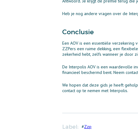
Antwoord⁚ Je krijgt de premie terug die 
Heb je nog andere vragen over de Inter
Conclusie
Een AOV is een essentiële verzekering v
ZZPers een ruime dekking, een flexibele
zekerheid hebt, zelfs wanneer je door z
De Interpolis AOV is een waardevolle in
financieel beschermd bent. Neem contac
We hopen dat deze gids je heeft geholp
contact op te nemen met Interpolis.
Label:
#
Zzp