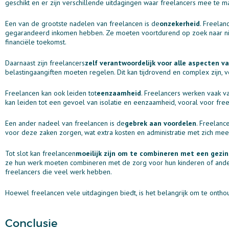
geschikt en er zijn verschillende uitdagingen waar freelancers mee te m
Een van de grootste nadelen van freelancen is de
onzekerheid
. Freelan
gegarandeerd inkomen hebben. Ze moeten voortdurend op zoek naar nieu
financiële toekomst.
Daarnaast zijn freelancers
zelf verantwoordelijk voor alle aspecten v
belastingaangiften moeten regelen. Dit kan tijdrovend en complex zijn, 
Freelancen kan ook leiden tot
eenzaamheid
. Freelancers werken vaak va
kan leiden tot een gevoel van isolatie en eenzaamheid, vooral voor freel
Een ander nadeel van freelancen is de
gebrek aan voordelen
. Freelanc
voor deze zaken zorgen, wat extra kosten en administratie met zich mee
Tot slot kan freelancen
moeilijk zijn om te combineren met een gezin
ze hun werk moeten combineren met de zorg voor hun kinderen of andere 
freelancers die veel werk hebben.
Hoewel freelancen vele uitdagingen biedt, is het belangrijk om te ontho
Conclusie