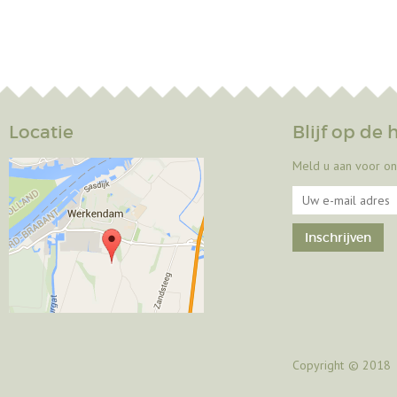
Locatie
Blijf op de
Meld u aan voor on
Copyright
© 2018