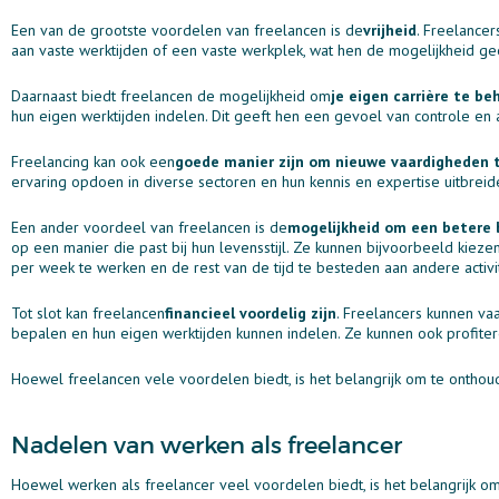
Een van de grootste voordelen van freelancen is de
vrijheid
. Freelance
aan vaste werktijden of een vaste werkplek, wat hen de mogelijkheid gee
Daarnaast biedt freelancen de mogelijkheid om
je eigen carrière te be
hun eigen werktijden indelen. Dit geeft hen een gevoel van controle en
Freelancing kan ook een
goede manier zijn om nieuwe vaardigheden t
ervaring opdoen in diverse sectoren en hun kennis en expertise uitbreid
Een ander voordeel van freelancen is de
mogelijkheid om een betere 
op een manier die past bij hun levensstijl. Ze kunnen bijvoorbeeld kiez
per week te werken en de rest van de tijd te besteden aan andere activit
Tot slot kan freelancen
financieel voordelig zijn
. Freelancers kunnen va
bepalen en hun eigen werktijden kunnen indelen. Ze kunnen ook profiter
Hoewel freelancen vele voordelen biedt, is het belangrijk om te onthou
Nadelen van werken als freelancer
Hoewel werken als freelancer veel voordelen biedt, is het belangrijk om