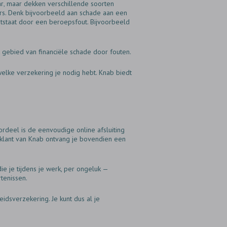
ar‚ maar dekken verschillende soorten
ers. Denk bijvoorbeeld aan schade aan een
ontstaat door een beroepsfout. Bijvoorbeeld
t gebied van financiële schade door fouten.
elke verzekering je nodig hebt. Knab biedt
rdeel is de eenvoudige online afsluiting
s klant van Knab ontvang je bovendien een
e je tijdens je werk, per ongeluk —
tenissen.
dsverzekering. Je kunt dus al je