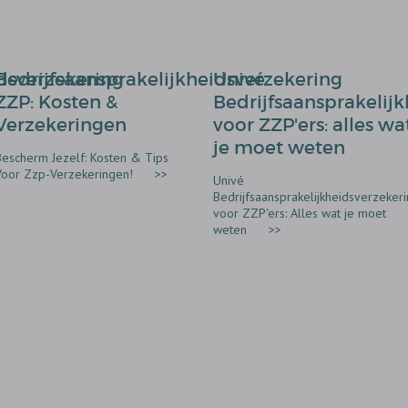
idsverzekering
Bedrijfsaansprakelijkheidsverzekering
Univé
ZZP: Kosten &
Bedrijfsaansprakelij
Verzekeringen
voor ZZP'ers: alles wa
je moet weten
Bescherm Jezelf: Kosten & Tips
Voor Zzp-Verzekeringen!
>>
Univé
Bedrijfsaansprakelijkheidsverzeker
voor ZZP'ers: Alles wat je moet
weten
>>