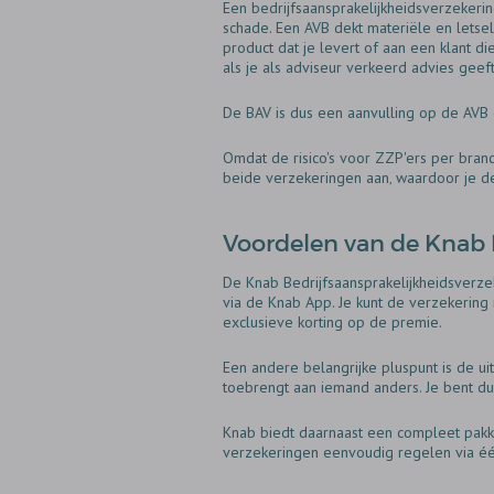
Een bedrijfsaansprakelijkheidsverzekeri
schade. Een AVB dekt materiële en letse
product dat je levert of aan een klant d
als je als adviseur verkeerd advies geeft
De BAV is dus een aanvulling op de AVB e
Omdat de risico's voor ZZP'ers per bran
beide verzekeringen aan‚ waardoor je de 
Voordelen van de Knab 
De Knab Bedrijfsaansprakelijkheidsverze
via de Knab App. Je kunt de verzekering
exclusieve korting op de premie.
Een andere belangrijke pluspunt is de ui
toebrengt aan iemand anders. Je bent d
Knab biedt daarnaast een compleet pakke
verzekeringen eenvoudig regelen via éé