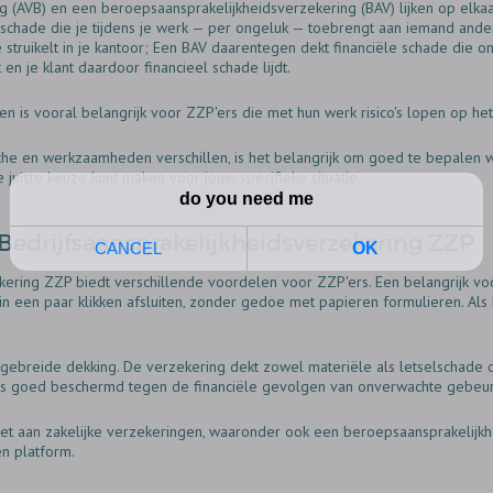
ng (AVB) en een beroepsaansprakelijkheidsverzekering (BAV) lijken op elka
lschade die je tijdens je werk — per ongeluk — toebrengt aan iemand and
ie struikelt in je kantoor; Een BAV daarentegen dekt financiële schade die 
 en je klant daardoor financieel schade lijdt.
n is vooral belangrijk voor ZZP'ers die met hun werk risico's lopen op he
che en werkzaamheden verschillen‚ is het belangrijk om goed te bepalen w
juiste keuze kunt maken voor jouw specifieke situatie.
Bedrijfsaansprakelijkheidsverzekering ZZP
kering ZZP biedt verschillende voordelen voor ZZP'ers. Een belangrijk voo
 in een paar klikken afsluiten‚ zonder gedoe met papieren formulieren. Al
tgebreide dekking. De verzekering dekt zowel materiële als letselschade di
us goed beschermd tegen de financiële gevolgen van onverwachte gebeur
t aan zakelijke verzekeringen‚ waaronder ook een beroepsaansprakelijkhei
n platform.