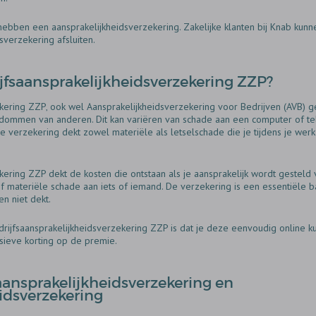
 hebben een aansprakelijkheidsverzekering. Zakelijke klanten bij Knab ku
sverzekering afsluiten.
jfsaansprakelijkheidsverzekering ZZP?
kering ZZP‚ ook wel Aansprakelijkheidsverzekering voor Bedrijven (AVB) 
ndommen van anderen. Dit kan variëren van schade aan een computer of te
 verzekering dekt zowel materiële als letselschade die je tijdens je we
ering ZZP dekt de kosten die ontstaan als je aansprakelijk wordt gesteld v
 of materiële schade aan iets of iemand. De verzekering is een essentiële b
n niet dekt.
rijfsaansprakelijkheidsverzekering ZZP is dat je deze eenvoudig online ku
usieve korting op de premie.
saansprakelijkheidsverzekering en
idsverzekering