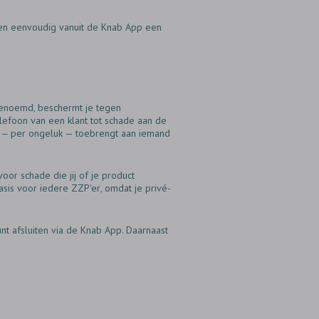
nnen eenvoudig vanuit de Knab App een
genoemd‚ beschermt je tegen
lefoon van een klant tot schade aan de
rk ‒ per ongeluk — toebrengt aan iemand
oor schade die jij of je product
asis voor iedere ZZP'er‚ omdat je privé-
nt afsluiten via de Knab App. Daarnaast